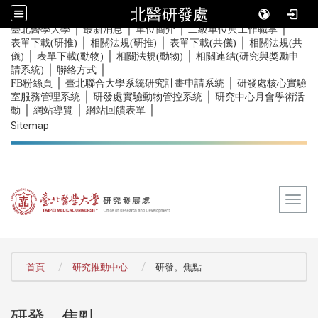
北醫研發處
｜
｜
｜
｜
:::
臺北醫學大學
最新消息
單位簡介
二級單位與工作職掌
｜
｜
｜
表單下載(研推)
相關法規(研推)
表單下載(共儀)
相關法規(共
｜
｜
｜
儀)
表單下載(動物)
相關法規(動物)
相關連結(研究與獎勵申
｜
｜
請系統)
聯絡方式
｜
｜
FB粉絲頁
臺北聯合大學系統研究計畫申請系統
研發處核心實驗
｜
｜
室服務管理系統
研發處實驗動物管控系統
研究中心月會學術活
｜
｜
｜
動
網站導覽
網站回饋表單
Sitemap
Togg
:::
首頁
研究推動中心
研發。焦點
研發。焦點