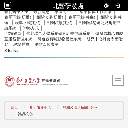
北醫研發處
｜
｜
｜
｜
:::
臺北醫學大學
最新消息
單位簡介
二級單位與工作職掌
｜
｜
｜
表單下載(研推)
相關法規(研推)
表單下載(共儀)
相關法規(共
｜
｜
｜
儀)
表單下載(動物)
相關法規(動物)
相關連結(研究與獎勵申
｜
｜
請系統)
聯絡方式
｜
｜
FB粉絲頁
臺北聯合大學系統研究計畫申請系統
研發處核心實驗
｜
｜
室服務管理系統
研發處實驗動物管控系統
研究中心月會學術活
｜
｜
｜
動
網站導覽
網站回饋表單
Sitemap
Togg
:::
首頁
共同儀器中心
雙和校區共同儀器中心
質譜核心