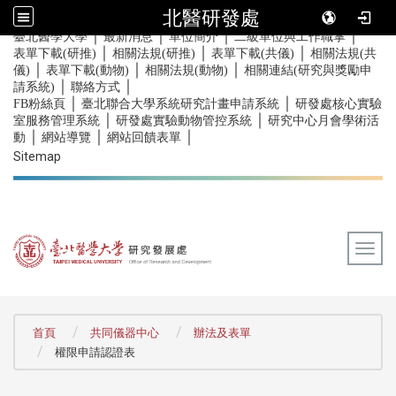
北醫研發處
｜
｜
｜
｜
:::
臺北醫學大學
最新消息
單位簡介
二級單位與工作職掌
｜
｜
｜
表單下載(研推)
相關法規(研推)
表單下載(共儀)
相關法規(共
｜
｜
｜
儀)
表單下載(動物)
相關法規(動物)
相關連結(研究與獎勵申
｜
｜
請系統)
聯絡方式
｜
｜
FB粉絲頁
臺北聯合大學系統研究計畫申請系統
研發處核心實驗
｜
｜
室服務管理系統
研發處實驗動物管控系統
研究中心月會學術活
｜
｜
｜
動
網站導覽
網站回饋表單
Sitemap
Togg
:::
首頁
共同儀器中心
辦法及表單
權限申請認證表