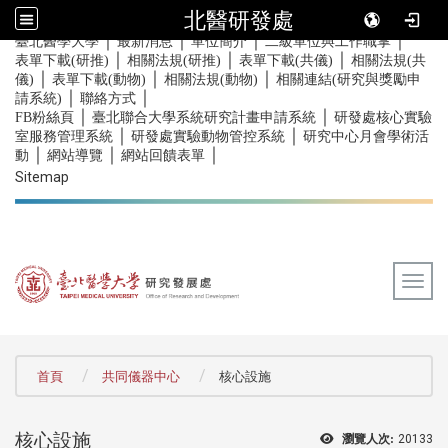
北醫研發處
｜
｜
｜
｜
:::
臺北醫學大學
最新消息
單位簡介
二級單位與工作職掌
｜
｜
｜
表單下載(研推)
相關法規(研推)
表單下載(共儀)
相關法規(共
｜
｜
｜
儀)
表單下載(動物)
相關法規(動物)
相關連結(研究與獎勵申
｜
｜
請系統)
聯絡方式
｜
｜
FB粉絲頁
臺北聯合大學系統研究計畫申請系統
研發處核心實驗
｜
｜
室服務管理系統
研發處實驗動物管控系統
研究中心月會學術活
｜
｜
｜
動
網站導覽
網站回饋表單
Sitemap
Togg
:::
首頁
共同儀器中心
核心設施
核心設施
瀏覽人次:
20133