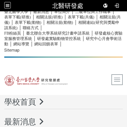
北醫研發處
｜
｜
｜
｜
:::
臺北醫學大學
最新消息
單位簡介
二級單位與工作職掌
｜
｜
｜
表單下載(研推)
相關法規(研推)
表單下載(共儀)
相關法規(共
｜
｜
｜
儀)
表單下載(動物)
相關法規(動物)
相關連結(研究與獎勵申
｜
｜
請系統)
聯絡方式
｜
｜
FB粉絲頁
臺北聯合大學系統研究計畫申請系統
研發處核心實驗
｜
｜
室服務管理系統
研發處實驗動物管控系統
研究中心月會學術活
｜
｜
｜
動
網站導覽
網站回饋表單
Sitemap
Togg
:::
學校首頁
最新消息