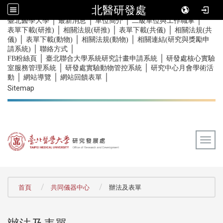
北醫研發處
｜
｜
｜
｜
:::
臺北醫學大學
最新消息
單位簡介
二級單位與工作職掌
｜
｜
｜
表單下載(研推)
相關法規(研推)
表單下載(共儀)
相關法規(共
｜
｜
｜
儀)
表單下載(動物)
相關法規(動物)
相關連結(研究與獎勵申
｜
｜
請系統)
聯絡方式
｜
｜
FB粉絲頁
臺北聯合大學系統研究計畫申請系統
研發處核心實驗
｜
｜
室服務管理系統
研發處實驗動物管控系統
研究中心月會學術活
｜
｜
｜
動
網站導覽
網站回饋表單
Sitemap
Togg
:::
首頁
共同儀器中心
辦法及表單