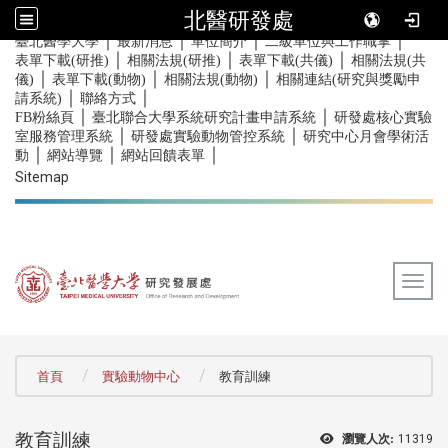
北醫研發處
｜
｜
｜
｜
:::
臺北醫學大學
最新消息
單位簡介
二級單位與工作職掌
｜
｜
｜
表單下載(研推)
相關法規(研推)
表單下載(共儀)
相關法規(共
｜
｜
｜
儀)
表單下載(動物)
相關法規(動物)
相關連結(研究與獎勵申
｜
｜
請系統)
聯絡方式
｜
｜
FB粉絲頁
臺北聯合大學系統研究計畫申請系統
研發處核心實驗
｜
｜
室服務管理系統
研發處實驗動物管控系統
研究中心月會學術活
｜
｜
｜
動
網站導覽
網站回饋表單
Sitemap
Togg
:::
首頁
實驗動物中心
教育訓練
教育訓練
瀏覽人次:
11319