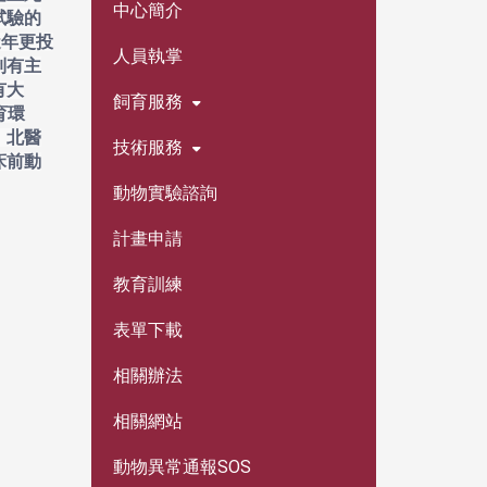
中心簡介
試驗的
近年更投
人員執掌
制有主
有大
飼育服務
育環
。北醫
技術服務
床前動
動物實驗諮詢
計畫申請
教育訓練
表單下載
相關辦法
相關網站
動物異常通報SOS