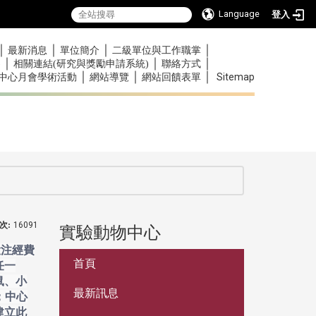
Language
登入
｜
｜
｜
｜
最新消息
單位簡介
二級單位與工作職掌
｜
｜
｜
)
相關連結(研究與獎勵申請系統)
聯絡方式
｜
｜
｜
Sitemap
中心月會學術活動
網站導覽
網站回饋表單
次:
16091
實驗動物中心
:::
投注經費
首頁
任一
鼠、小
最新訊息
；中心
建立此