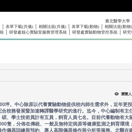
臺北醫學大學
｜
｜
｜
｜
)
表單下載(共儀)
相關法規(共儀)
表單下載(動物)
相關法規(動物
｜
｜
｜
統
研發處核心實驗室服務管理系統
研發處實驗動物管控系統
研究
瀏覽人
00坪。中心除原以代養實驗動物提供校內師生需求外，近年更
配合校務發展暨加速轉譯醫學研究的進行。迄今，中心編制有主
，碩、學士技術員計有五員，飼育人員七名。目前代養動物有大
,000隻，分佈在傳統、一般及無特定病原等健康監測之飼育環境
操作儀器訓練與預約、專人高階儀器操作與分析等服務。北醫在