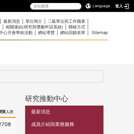
Language
登入
｜
｜
｜
｜
最新消息
單位簡介
二級單位與工作職掌
｜
｜
｜
)
相關連結(研究與獎勵申請系統)
聯絡方式
｜
｜
｜
Sitemap
中心月會學術活動
網站導覽
網站回饋表單
研究推動中心
:::
最新消息
瀏覽人次
2708
成員介紹與業務服務