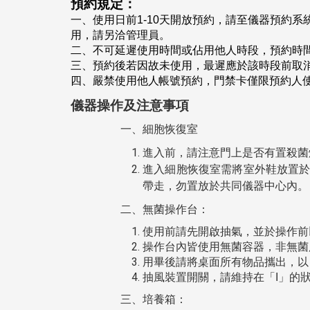
預約規定：
一、使用日前
1-10
天開放預約，請至儀器預約系
用，請另洽管理員。
二、不可延遲使用時間或佔用他人時段，預約時
三、預約後若因故未使用，最遲應於該時段前取
四、嚴禁使用他人帳號預約，門禁卡僅限預約人
儀器操作及注意事項
一、細胞恢復室
進入前，請注意門上是否有置殺
菌
進
入細胞恢復室需將室外鞋放置
帶走，勿置放於共同儀器中心內。
二、無菌操作台：
使用前請先開啟抽氣，並於操作前
操作台內皆使用無菌容器，非無菌
用畢後請將桌面所有物品攜出，以
抽風裝置開關，請維持在「
I
」的
三、培養箱：