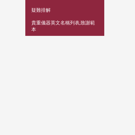
疑難排解
貴重儀器英文名稱列表,致謝範
本