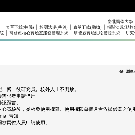
臺北醫學大學
｜
｜
｜
｜
)
表單下載(共儀)
相關法規(共儀)
表單下載(動物)
相關法規(動物
｜
｜
｜
統
研發處核心實驗室服務管理系統
研發處實驗動物管控系統
研究
瀏覽
理、博士後研究員。校外人士不開放。
養需求者申請借用。
得認證書。
中心審核後，始核發使用權限。使用權限每個月會依據儀器之使
mail
告知。
開放兩位人員申請使用。