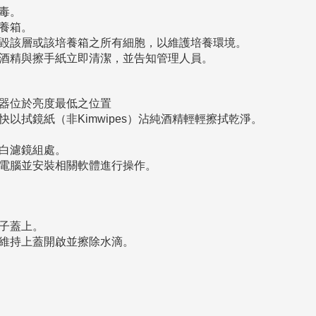
毒。
養箱。
毀該層或該培養箱之所有細胞，以維護培養環境。
酒精與擦手紙立即清潔，並告知管理人員。
器位於亮度最低之位置
快以拭鏡紙（非
Kimwipes
）沾純酒精輕輕擦拭乾淨。
白濾鏡組處。
電腦並安裝相關軟體進行操作。
子蓋上。
維持上蓋開啟並擦除水滴。