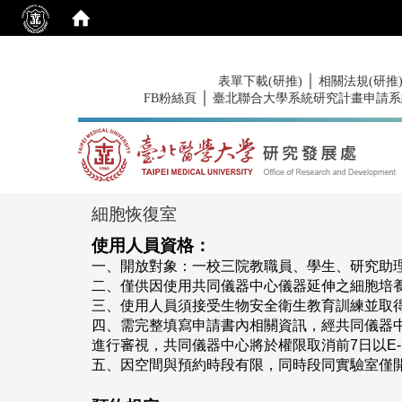
:::
｜
表單下載(研推)
相關法規(研推
｜
FB粉絲頁
臺北聯合大學系統研究計畫申請系
:::
細胞恢復室
使用人員資格：
一、開放對象：一校三院教職員、學生、研究助
二、僅供因使用共同儀器中心儀器延伸之細胞培
三、使用人員須接受生物安全衛生教育訓練並取
四、需完整填寫申請書內相關資訊，經共同儀器
進行審視，共同儀器中心將於權限取消前
7
日以
E-
五、
因空間與預約時段有限，同時段同實驗室僅