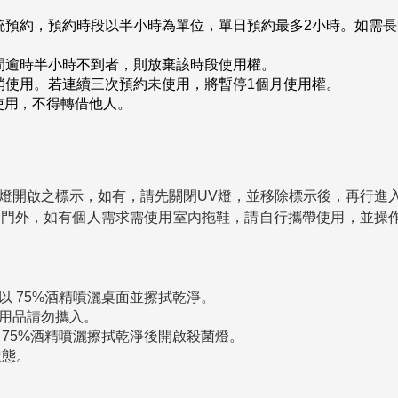
統預約，預約時段以半小時為單位，單日預約最多
2
小時。如需長
間逾時半小時不到者，則放棄該時段使用權。
消使用。若連續三次預約未使用，將暫停
1
個月使用權。
使用
，
不得轉借他人。
燈開啟之標示，如有，請先關閉
UV
燈，並移除標示後，再行進
於門外，如有個人需求需使用室內拖鞋，請自行攜帶使用，並操
以
75%
酒精噴灑桌面並擦拭乾淨。
用品請勿攜入。
75%
酒精噴灑擦拭乾淨後開啟殺菌燈。
狀態。