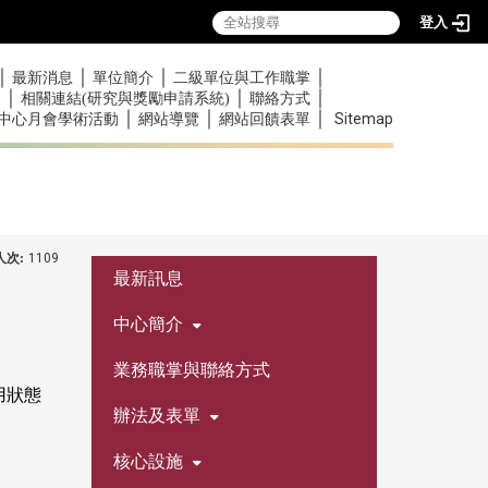
登入
｜
｜
｜
｜
最新消息
單位簡介
二級單位與工作職掌
｜
｜
｜
)
相關連結(研究與獎勵申請系統)
聯絡方式
｜
｜
｜
Sitemap
中心月會學術活動
網站導覽
網站回饋表單
人次:
1109
:::
最新訊息
中心簡介
業務職掌與聯絡方式
用狀態
辦法及表單
核心設施