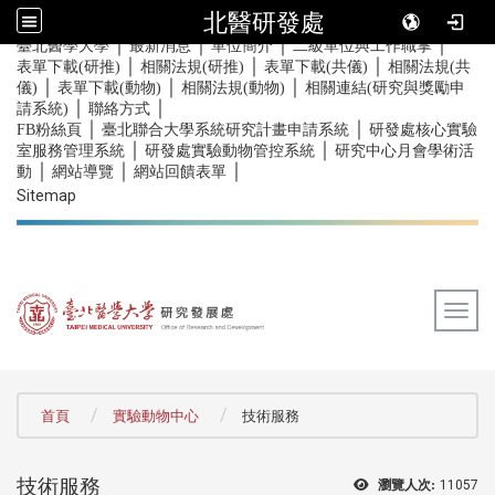
北醫研發處
｜
｜
｜
｜
:::
臺北醫學大學
最新消息
單位簡介
二級單位與工作職掌
｜
｜
｜
表單下載(研推)
相關法規(研推)
表單下載(共儀)
相關法規(共
｜
｜
｜
儀)
表單下載(動物)
相關法規(動物)
相關連結(研究與獎勵申
｜
｜
請系統)
聯絡方式
｜
｜
FB粉絲頁
臺北聯合大學系統研究計畫申請系統
研發處核心實驗
｜
｜
室服務管理系統
研發處實驗動物管控系統
研究中心月會學術活
｜
｜
｜
動
網站導覽
網站回饋表單
Sitemap
Togg
:::
首頁
實驗動物中心
技術服務
技術服務
瀏覽人次:
11057