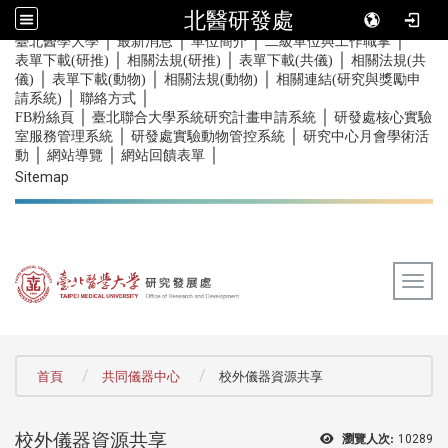
北醫研發處
｜
｜
｜
｜
:::
臺北醫學大學
最新消息
單位簡介
二級單位與工作職掌
｜
｜
｜
表單下載(研推)
相關法規(研推)
表單下載(共儀)
相關法規(共
｜
｜
｜
儀)
表單下載(動物)
相關法規(動物)
相關連結(研究與獎勵申
｜
｜
請系統)
聯絡方式
｜
｜
FB粉絲頁
臺北聯合大學系統研究計畫申請系統
研發處核心實驗
｜
｜
室服務管理系統
研發處實驗動物管控系統
研究中心月會學術活
｜
｜
｜
動
網站導覽
網站回饋表單
Sitemap
Togg
:::
首頁
共同儀器中心
校外儀器資源共享
校外儀器資源共享
瀏覽人次:
10289