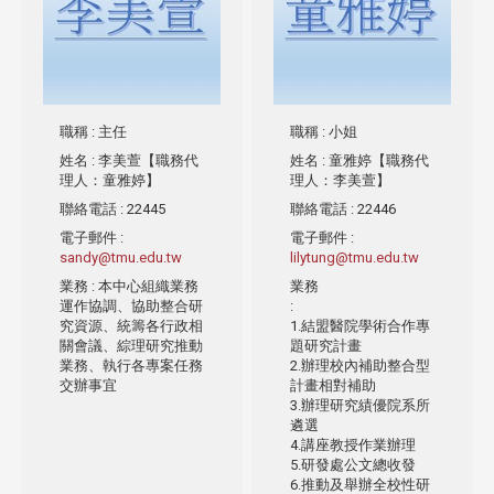
職稱
: 主任
職稱
: 小姐
姓名
: 李美萱【職務代
姓名
: 童雅婷【職務代
理人：童雅婷】
理人：李美萱】
聯絡電話
: 22445
聯絡電話
: 22446
電子郵件
:
電子郵件
:
sandy@tmu.edu.tw
lilytung@tmu.edu.tw
業務
: 本中心組織業務
業務
運作協調、協助整合研
:
究資源、統籌各行政相
1.結盟醫院學術合作專
關會議、綜理研究推動
題研究計畫
業務、執行各專案任務
2.辦理校內補助整合型
交辦事宜
計畫相對補助
3.辦理研究績優院系所
遴選
4.講座教授作業辦理
5.研發處公文總收發
6.推動及舉辦全校性研