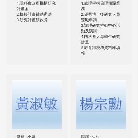
1.國科會政府機構研究
1.處理學術倫理相關業
計畫案
務
2.橋接計畫補助辦法
2.優秀博士後研究人員
3.研究計畫績效獎
獎勵申請
3.辦理研究推動中心活
動及演講
4.國科會大專學生研究
計畫
5.教育部校務資料庫填
報
職稱
: 小姐
職稱
: 先生