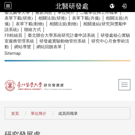
北醫研發處
｜
｜
｜
｜
:::
臺北醫學大學
最新消息
單位簡介
二級單位與工作職掌
｜
｜
｜
表單下載(研推)
相關法規(研推)
表單下載(共儀)
相關法規(共
｜
｜
｜
儀)
表單下載(動物)
相關法規(動物)
相關連結(研究與獎勵申
｜
｜
請系統)
聯絡方式
｜
｜
FB粉絲頁
臺北聯合大學系統研究計畫申請系統
研發處核心實驗
｜
｜
室服務管理系統
研發處實驗動物管控系統
研究中心月會學術活
｜
｜
｜
動
網站導覽
網站回饋表單
Sitemap
Togg
:::
首頁
單位簡介
成員與職掌
研究發展處