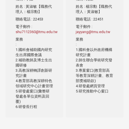
姓名
: 黃淑敏【職務代
姓名
: 楊宗勳【職務代
理人：楊宗勳】
理人：黃淑敏】
聯絡電話
: 22453
聯絡電話
: 22451
電子郵件
:
電子郵件
:
shu7112360@tmu.edu.tw
jayyang@tmu.edu.tw
業務
業務
:
:
1.國科會補助國內研究
1.國科會以外政府機構
生出席國際會議
研究計畫
2.補助教師及博士生出
2.師生聯合學術研究發
國研修
表會
3.高教深耕轉譯創新研
3.專案窗口(教育部高
究計畫
等教育深耕計畫、教育
4.教育部高教深耕特色
部獎補助款)
領域研究中心計畫管理
4.研發處網頁管理
5.研發處窗口(彙整研
5.研究推動中心窗口
發處各單位資料及回
覆)
6.研發長行程