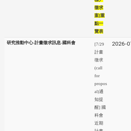
徵求
案
重
]
點一
覽表
研究推動中心-計畫徵求訊息-國科會
2026-0
[7/29
計畫
徵求
(call
for
propos
al)通
知提
醒] 國
科會
近期