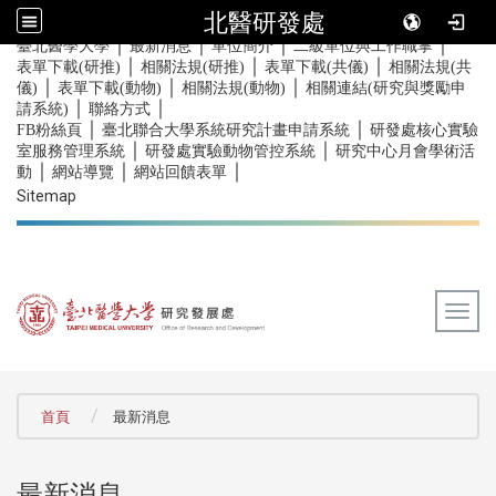
北醫研發處
｜
｜
｜
｜
:::
臺北醫學大學
最新消息
單位簡介
二級單位與工作職掌
｜
｜
｜
表單下載(研推)
相關法規(研推)
表單下載(共儀)
相關法規(共
｜
｜
｜
儀)
表單下載(動物)
相關法規(動物)
相關連結(研究與獎勵申
｜
｜
請系統)
聯絡方式
｜
｜
FB粉絲頁
臺北聯合大學系統研究計畫申請系統
研發處核心實驗
｜
｜
室服務管理系統
研發處實驗動物管控系統
研究中心月會學術活
｜
｜
｜
動
網站導覽
網站回饋表單
Sitemap
Togg
:::
首頁
最新消息
最新消息