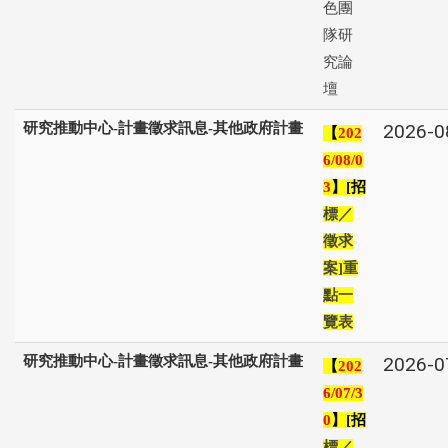
色團
隊研
究論
壇
研究推動中心-計畫徵求訊息-其他政府計畫
2026-0
【
202
6/08/0
】
招
3
[
標／
徵求
案
重
]
點一
覽表
研究推動中心-計畫徵求訊息-其他政府計畫
2026-0
【
202
6/07/3
】
招
0
[
標／