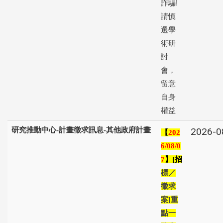
詐騙!
請慎
選學
術研
討
會，
留意
自身
權益
研究推動中心-計畫徵求訊息-其他政府計畫
2026-0
【
202
6/08/0
】
招
7
[
標／
徵求
案
重
]
點一