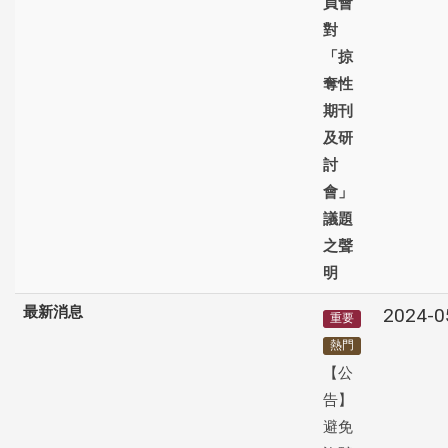
員會
對
「掠
奪性
期刊
及研
討
會」
議題
之聲
明
最新消息
2024-0
重要
熱門
【公
告】
避免