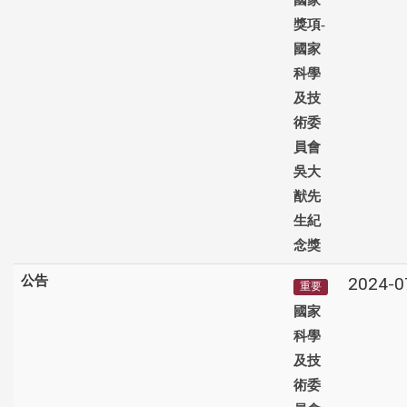
獎項-
國家
科學
及技
術委
員會
吳大
猷先
生紀
念獎
公告
2024-0
重要
國家
科學
及技
術委