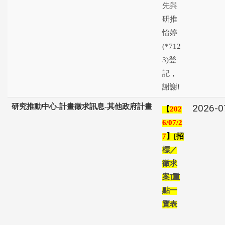
先與
研推
怡婷
(*712
3)登
記，
謝謝!
研究推動中心-計畫徵求訊息-其他政府計畫
2026-0
【
202
6/07/2
】
招
7
[
標／
徵求
案
重
]
點一
覽表