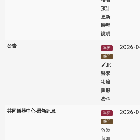
預計
更新
時程
說明
公告
2026-0
重要
熱門
🖌️北
醫學
術繪
圖服
務
🎨
共同儀器中心-最新訊息
2026-0
重要
熱門
敬邀
參加