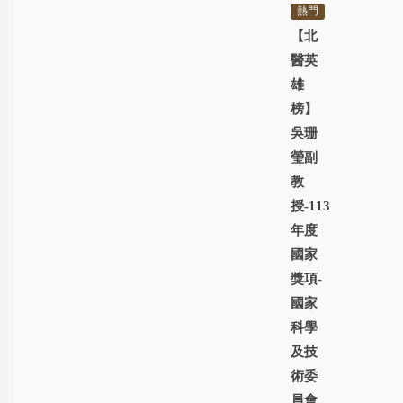
熱門
【北
醫英
雄
榜】
吳珊
瑩副
教
授-113
年度
國家
獎項-
國家
科學
及技
術委
員會