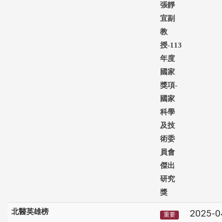
張靜
宜副
教
授-113
年度
國家
獎項-
國家
科學
及技
術委
員會
傑出
研究
獎
北醫英雄榜
2025-0
重要