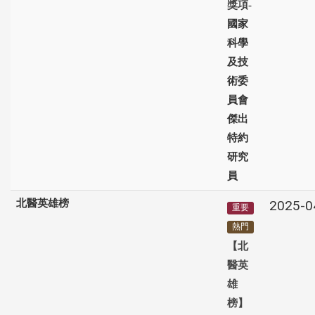
獎項-
國家
科學
及技
術委
員會
傑出
特約
研究
員
北醫英雄榜
2025-0
重要
熱門
【北
醫英
雄
榜】