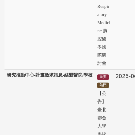
Respir
atory
Medici
ne 胸
腔醫
學國
際研
討會
研究推動中心-計畫徵求訊息-結盟醫院/學校
2026-0
重要
熱門
【公
告】
臺北
聯合
大學
系統