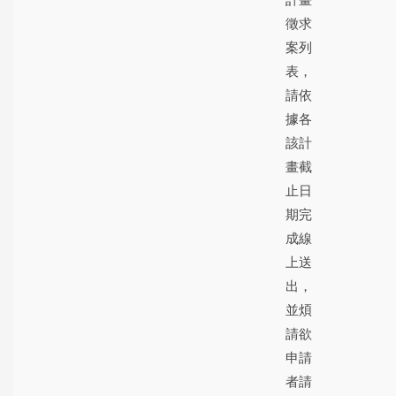
計畫
徵求
案列
表，
請依
據各
該計
畫截
止日
期完
成線
上送
出，
並煩
請欲
申請
者請