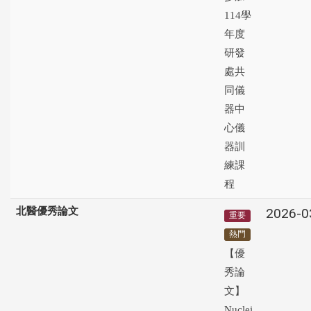
114學
年度
研發
處共
同儀
器中
心儀
器訓
練課
程
北醫優秀論文
2026-0
重要
熱門
【優
秀論
文】
Nuclei