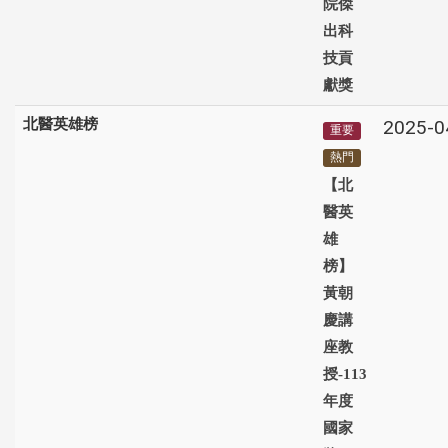
院傑
出科
技貢
獻獎
北醫英雄榜
2025-0
重要
熱門
【北
醫英
雄
榜】
黃朝
慶講
座教
授-113
年度
國家