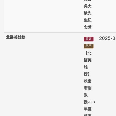
吳大
猷先
生紀
念獎
北醫英雄榜
2025-0
重要
熱門
【北
醫英
雄
榜】
賴奎
宏副
教
授-113
年度
國家