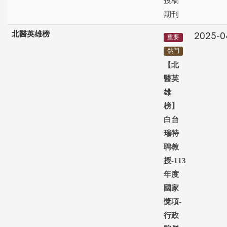
投稿
期刊
北醫英雄榜
2025-0
重要
熱門
【北
醫英
雄
榜】
白台
瑞特
聘教
授-113
年度
國家
獎項-
行政