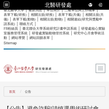
北醫研發處
｜
｜
｜
｜
:::
臺北醫學大學
最新消息
單位簡介
二級單位與工作職掌
｜
｜
｜
表單下載(研推)
相關法規(研推)
表單下載(共儀)
相關法規(共
｜
｜
｜
儀)
表單下載(動物)
相關法規(動物)
相關連結(研究與獎勵申
｜
｜
請系統)
聯絡方式
｜
｜
FB粉絲頁
臺北聯合大學系統研究計畫申請系統
研發處核心實驗
｜
｜
室服務管理系統
研發處實驗動物管控系統
研究中心月會學術活
｜
｜
｜
動
網站導覽
網站回饋表單
Sitemap
Togg
:::
首頁
公告
【公告】避免詐騙!請慎選學術研討會，