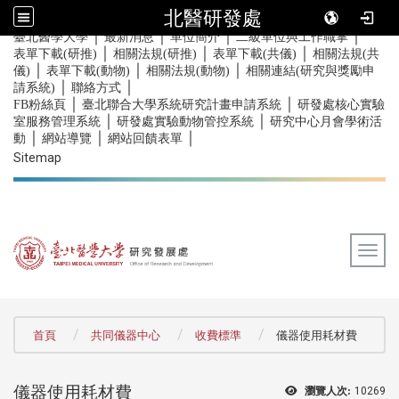
北醫研發處
｜
｜
｜
｜
:::
臺北醫學大學
最新消息
單位簡介
二級單位與工作職掌
｜
｜
｜
表單下載(研推)
相關法規(研推)
表單下載(共儀)
相關法規(共
｜
｜
｜
儀)
表單下載(動物)
相關法規(動物)
相關連結(研究與獎勵申
｜
｜
請系統)
聯絡方式
｜
｜
FB粉絲頁
臺北聯合大學系統研究計畫申請系統
研發處核心實驗
｜
｜
室服務管理系統
研發處實驗動物管控系統
研究中心月會學術活
｜
｜
｜
動
網站導覽
網站回饋表單
Sitemap
Togg
:::
首頁
共同儀器中心
收費標準
儀器使用耗材費
儀器使用耗材費
瀏覽人次:
10269