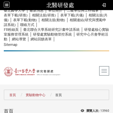
北醫研發處
｜
｜
｜
｜
:::
臺北醫學大學
最新消息
單位簡介
二級單位與工作職掌
｜
｜
｜
表單下載(研推)
相關法規(研推)
表單下載(共儀)
相關法規(共
｜
｜
｜
儀)
表單下載(動物)
相關法規(動物)
相關連結(研究與獎勵申
｜
｜
請系統)
聯絡方式
｜
｜
FB粉絲頁
臺北聯合大學系統研究計畫申請系統
研發處核心實驗
｜
｜
室服務管理系統
研發處實驗動物管控系統
研究中心月會學術活
｜
｜
｜
動
網站導覽
網站回饋表單
Sitemap
Togg
:::
首頁
實驗動物中心
首頁
首頁
瀏覽人次:
13960