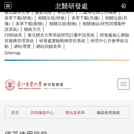
北醫研發處
｜
｜
｜
｜
:::
臺北醫學大學
最新消息
單位簡介
二級單位與工作職掌
｜
｜
｜
表單下載(研推)
相關法規(研推)
表單下載(共儀)
相關法規(共
｜
｜
｜
儀)
表單下載(動物)
相關法規(動物)
相關連結(研究與獎勵申
｜
｜
請系統)
聯絡方式
｜
｜
FB粉絲頁
臺北聯合大學系統研究計畫申請系統
研發處核心實驗
｜
｜
室服務管理系統
研發處實驗動物管控系統
研究中心月會學術活
｜
｜
｜
動
網站導覽
網站回饋表單
Sitemap
Togg
:::
首頁
共同儀器中心
辦法及表單
儀器使用規範