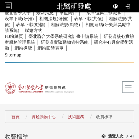
北醫研發處
｜
｜
｜
｜
:::
臺北醫學大學
最新消息
單位簡介
二級單位與工作職掌
｜
｜
｜
表單下載(研推)
相關法規(研推)
表單下載(共儀)
相關法規(共
｜
｜
｜
儀)
表單下載(動物)
相關法規(動物)
相關連結(研究與獎勵申
｜
｜
請系統)
聯絡方式
｜
｜
FB粉絲頁
臺北聯合大學系統研究計畫申請系統
研發處核心實驗
｜
｜
室服務管理系統
研發處實驗動物管控系統
研究中心月會學術活
｜
｜
｜
動
網站導覽
網站回饋表單
Sitemap
Togg
:::
首頁
實驗動物中心
技術服務
收費標準
收費標準
瀏覽人次:
8141