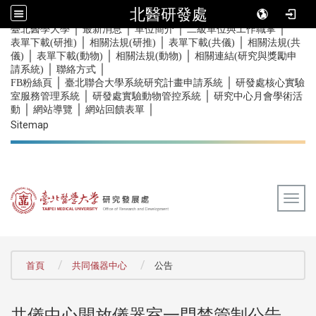
北醫研發處
｜
｜
｜
｜
:::
臺北醫學大學
最新消息
單位簡介
二級單位與工作職掌
｜
｜
｜
表單下載(研推)
相關法規(研推)
表單下載(共儀)
相關法規(共
｜
｜
｜
儀)
表單下載(動物)
相關法規(動物)
相關連結(研究與獎勵申
｜
｜
請系統)
聯絡方式
｜
｜
FB粉絲頁
臺北聯合大學系統研究計畫申請系統
研發處核心實驗
｜
｜
室服務管理系統
研發處實驗動物管控系統
研究中心月會學術活
｜
｜
｜
動
網站導覽
網站回饋表單
Sitemap
Togg
:::
首頁
共同儀器中心
公告
共儀中心開放儀器室一門禁管制公告