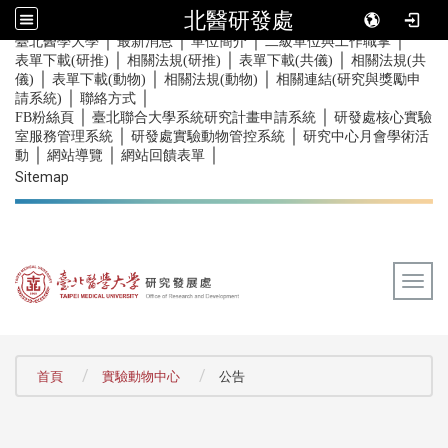
北醫研發處
｜
｜
｜
｜
:::
臺北醫學大學
最新消息
單位簡介
二級單位與工作職掌
｜
｜
｜
表單下載(研推)
相關法規(研推)
表單下載(共儀)
相關法規(共
｜
｜
｜
儀)
表單下載(動物)
相關法規(動物)
相關連結(研究與獎勵申
｜
｜
請系統)
聯絡方式
｜
｜
FB粉絲頁
臺北聯合大學系統研究計畫申請系統
研發處核心實驗
｜
｜
室服務管理系統
研發處實驗動物管控系統
研究中心月會學術活
｜
｜
｜
動
網站導覽
網站回饋表單
Sitemap
Togg
:::
首頁
實驗動物中心
公告