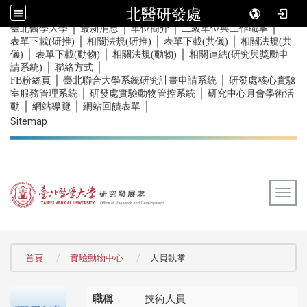
北醫研發處
｜
｜
｜
｜
:::
臺北醫學大學
最新消息
單位簡介
二級單位與工作職掌
｜
｜
｜
表單下載(研推)
相關法規(研推)
表單下載(共儀)
相關法規(共
｜
｜
｜
儀)
表單下載(動物)
相關法規(動物)
相關連結(研究與獎勵申
｜
｜
請系統)
聯絡方式
｜
｜
FB粉絲頁
臺北聯合大學系統研究計畫申請系統
研發處核心實驗
｜
｜
室服務管理系統
研發處實驗動物管控系統
研究中心月會學術活
｜
｜
｜
動
網站導覽
網站回饋表單
Sitemap
Togg
:::
首頁
實驗動物中心
人員執掌
職稱
技術人員