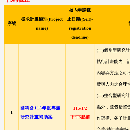
校內申請截
徵求計畫類別
(
Project
止日期
((
Self)-
序號
name)
registration
deadline)
(
一
)
個別型研究計
執行計畫能力、
內容與方法之可
費與人力之合理
(
二
)
整合型研究計
點外，並包括整
國科會
115
年度專題
115/1/2
1
研究計畫補助案
下午
5
點前
作架構、各子計
合度
(
總計畫主持