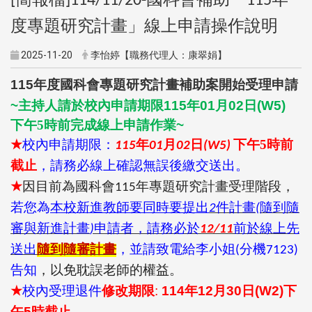
[
]114/11/20-
115
度專題研究計畫」線上申請操作說明
2025-11-20
李怡婷【職務代理人：康翠娟】
115
年度國科會專題研究計畫補助案開始受理申請
~
主持人請於校內申請期限
115
年
01
月
02
日
(W5)
下午5
時前完成線上申請作業
~
★
校內申請期限：
年
月
日
下午5
時前
115
01
02
(W5)
截止
，請務必線上確認無誤後繳交送出
。
★
因目前為國科會
年專題研究計畫受理階段
，
115
若您為
本校新進教師要同時要提出
件計畫
隨到隨
2
(
審與新進計畫
申請者，請務必於
前於線上先
)
12/11
送出
隨到隨審計畫
，並請致電給李小姐
分機
(
7123)
告知
，以免耽誤老師的權益。
★
校內受理退件
修改期限
:
114
年
12
月
30
日
(W2)
下
午
5
時截止