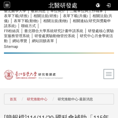
北醫研發處
｜
｜
｜
｜
:::
臺北醫學大學
最新消息
單位簡介
二級單位與工作職掌
｜
｜
｜
表單下載(研推)
相關法規(研推)
表單下載(共儀)
相關法規(共
｜
｜
｜
儀)
表單下載(動物)
相關法規(動物)
相關連結(研究與獎勵申
｜
｜
請系統)
聯絡方式
｜
｜
FB粉絲頁
臺北聯合大學系統研究計畫申請系統
研發處核心實驗
｜
｜
室服務管理系統
研發處實驗動物管控系統
研究中心月會學術活
｜
｜
｜
動
網站導覽
網站回饋表單
Sitemap
Togg
:::
首頁
研究推動中心
研究推動中心-最新消息
簡報檔
國科會補助「
年