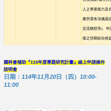
人之專業能力及
畫所需各項儀器
交流構想等
)
、申
後之預期綜合效
國科會補助『
115
年度專題研究計畫』線上申請操作
說明會
114
11
20
10:00-
日期：
年
月
日（四）
11:00