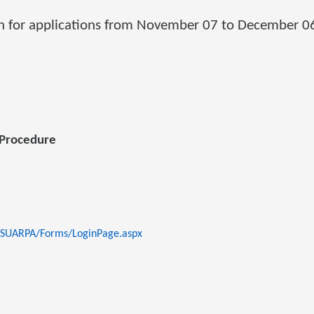
n for applications from November 07 to December 0
 Procedure
w/SUARPA/Forms/LoginPage.aspx