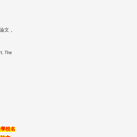
論文，
rt. The
表學校名