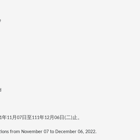
e
d
年
月
日至
年
月
日
二
止。
1
11
07
111
12
06
(
)
ations from November 07 to December 06, 2022.