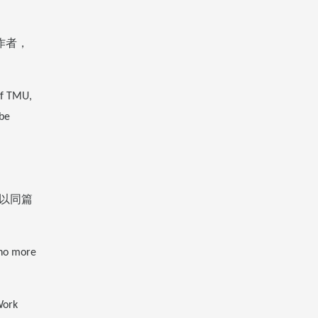
作者，
of TMU,
 be
以同篇
 no more
Work