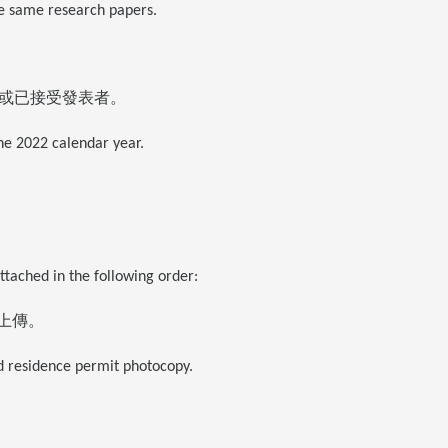
e same research papers.
或已接受發表者。
the 2022 calendar year.
attached in the following order:
上傳。
nd residence permit photocopy.