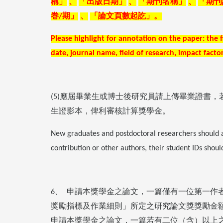
稱」
、
「出版日期」
、
「期刊名稱」
、
「期刊
巻
期」
、
「論文頁數起訖」。
/
Please highlight for annotation on the paper: the f
date, journal name, field of research, impact fact
應屆畢業生或博士後研究員請上傳畢業證書，
(5)
生證影本，俾利審核計算獎學金。
New graduates and postdoctoral researchers should att
contribution or other authors, their student IDs shou
、
申請本獎學金之論文，一篇僅有一位第一作
6
獎勵指標及作業細則」所定之研究論文獎獎勵金
申請本獎學金之論文，一篇若有二位（含）以上