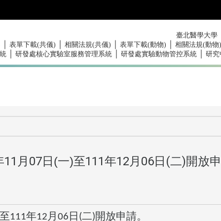
臺北醫學大學
｜
｜
｜
｜
)
表單下載(共儀)
相關法規(共儀)
表單下載(動物)
相關法規(動物
｜
｜
｜
統
研發處核心實驗室服務管理系統
研發處實驗動物管控系統
研究
年
11
月
07
日(一)至
111
年
12
月
06
日
(
二
)
開放
)至
年
月
日
二
開放申請。
111
12
06
(
)