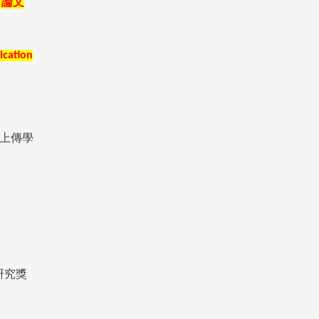
「論文
ication
上傳學
研究獎