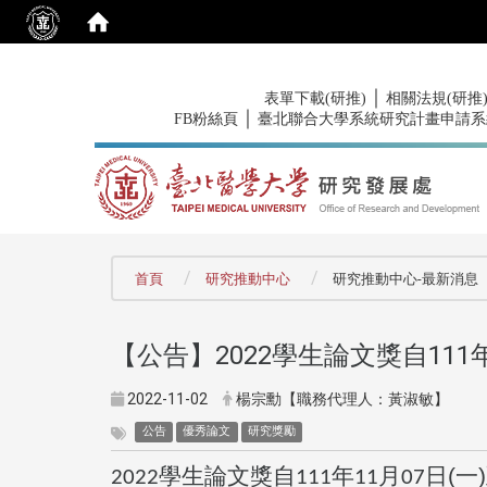
:::
｜
表單下載(研推)
相關法規(研推
｜
FB粉絲頁
臺北聯合大學系統研究計畫申請系
:::
首頁
研究推動中心
研究推動中心-最新消息
【公告】2022
學生論文獎自
111
2022-11-02
楊宗勳【職務代理人：黃淑敏】
公告
優秀論文
研究獎勵
學生論文獎自
年
月
日(一
2022
111
11
07