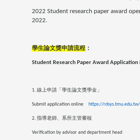
2022 Student research paper award ope
2022.
學生論文獎申請流程
：
Student Research Paper Award Application
線上申請「學生論文獎學金」
1.
Submit application online
https://rdsys.tmu.edu.t
指導老師、系所主管審核
2.
Verification by advisor and department head