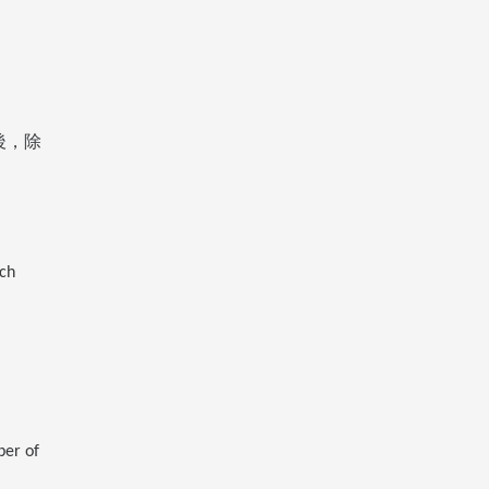
後，除
rch
ber of