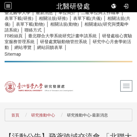
北醫研發處
｜
｜
｜
｜
:::
臺北醫學大學
最新消息
單位簡介
二級單位與工作職掌
｜
｜
｜
表單下載(研推)
相關法規(研推)
表單下載(共儀)
相關法規(共
｜
｜
｜
儀)
表單下載(動物)
相關法規(動物)
相關連結(研究與獎勵申
｜
｜
請系統)
聯絡方式
｜
｜
FB粉絲頁
臺北聯合大學系統研究計畫申請系統
研發處核心實驗
｜
｜
室服務管理系統
研發處實驗動物管控系統
研究中心月會學術活
｜
｜
｜
動
網站導覽
網站回饋表單
Sitemap
Togg
:::
首頁
研究推動中心
研究推動中心-最新消息
【活動公告】飛鳶跨域交流會-「北聯大