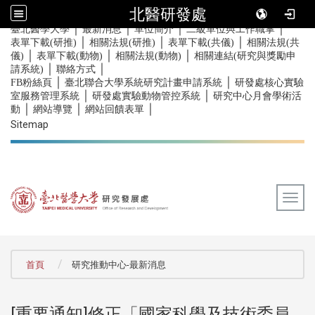
北醫研發處
｜
｜
｜
｜
:::
臺北醫學大學
最新消息
單位簡介
二級單位與工作職掌
｜
｜
｜
表單下載(研推)
相關法規(研推)
表單下載(共儀)
相關法規(共
｜
｜
｜
儀)
表單下載(動物)
相關法規(動物)
相關連結(研究與獎勵申
｜
｜
請系統)
聯絡方式
｜
｜
FB粉絲頁
臺北聯合大學系統研究計畫申請系統
研發處核心實驗
｜
｜
室服務管理系統
研發處實驗動物管控系統
研究中心月會學術活
｜
｜
｜
動
網站導覽
網站回饋表單
Sitemap
Togg
:::
首頁
研究推動中心-最新消息
[重要通知]修正「國家科學及技術委員