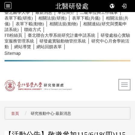
北醫研發處
｜
｜
｜
｜
:::
臺北醫學大學
最新消息
單位簡介
二級單位與工作職掌
｜
｜
｜
表單下載(研推)
相關法規(研推)
表單下載(共儀)
相關法規(共
｜
｜
｜
儀)
表單下載(動物)
相關法規(動物)
相關連結(研究與獎勵申
｜
｜
請系統)
聯絡方式
｜
｜
FB粉絲頁
臺北聯合大學系統研究計畫申請系統
研發處核心實驗
｜
｜
室服務管理系統
研發處實驗動物管控系統
研究中心月會學術活
｜
｜
｜
動
網站導覽
網站回饋表單
Sitemap
Togg
:::
首頁
研究推動中心-最新消息
【活動公告】敬邀參加115/6/18(四)115