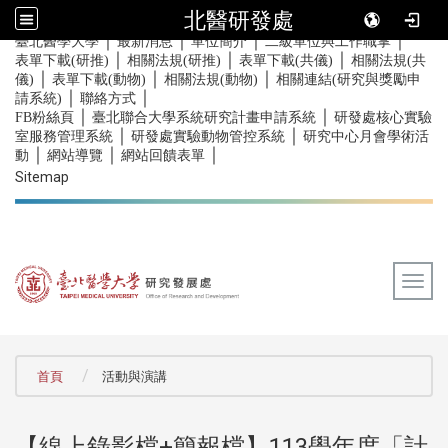
北醫研發處
｜
｜
｜
｜
:::
臺北醫學大學
最新消息
單位簡介
二級單位與工作職掌
｜
｜
｜
表單下載(研推)
相關法規(研推)
表單下載(共儀)
相關法規(共
｜
｜
｜
儀)
表單下載(動物)
相關法規(動物)
相關連結(研究與獎勵申
｜
｜
請系統)
聯絡方式
｜
｜
FB粉絲頁
臺北聯合大學系統研究計畫申請系統
研發處核心實驗
｜
｜
室服務管理系統
研發處實驗動物管控系統
研究中心月會學術活
｜
｜
｜
動
網站導覽
網站回饋表單
Sitemap
Togg
:::
首頁
活動與演講
【線上錄影檔+簡報檔】113學年度「計