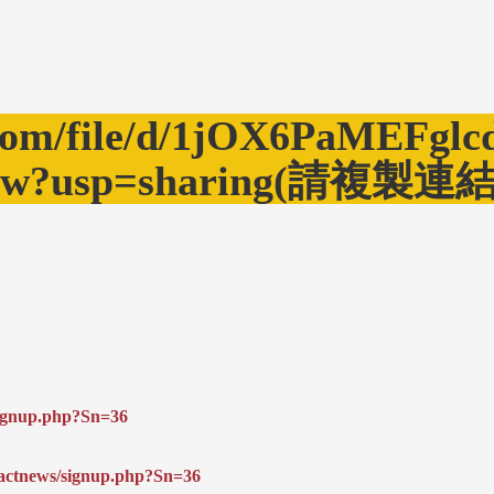
e.com/file/d/1jOX6PaMEFgl
iew?usp=sharing(請複製連結
/signup.php?Sn=36
w/actnews/signup.php?Sn=36