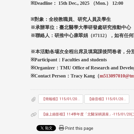
※Deadline
： 15th Dec., 2025
（Mon.
） 12:00
※對象：全校教職員、研究人員及學生
※承辦單位：臺北醫學大學研發處研究推動中心
※聯絡人：研推中心康翠娟（#7112
），如有任何
※本活動各場次全程出席及填寫課後問卷者，分別
※Participant
：Faculties and students
※Organizer
：TMU Office of Research and Devel
※Contact Person
：Tracy Kang
（
m513097010@tm
【簡報檔】115/01/20(二) -國立臺灣大學 謝松蒼教授-「周邊神經病變的探討：從神經退化、疼痛到類澱粉沉積症(A journey of peripheral neuropathy: from neurodegeneration and pain to amyloidosis)」
【錄音檔】115/01/20(二) -國立臺灣大學 謝松蒼教授-「周邊神經病變的探討：從神經退化、疼痛到類澱粉沉積症(A journey of peripheral neuropathy: from neurodegeneration and pain to amyloidosis)」
【線上錄影檔】114學年度「北醫深耕講座」-115/01/20(二) -國立臺
Print this page