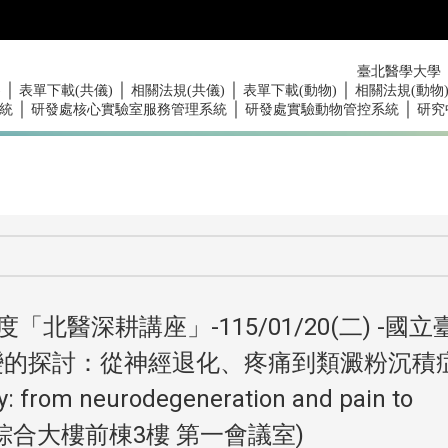
臺北醫學大學
｜
｜
｜
｜
)
表單下載(共儀)
相關法規(共儀)
表單下載(動物)
相關法規(動物
｜
｜
｜
統
研發處核心實驗室服務管理系統
研發處實驗動物管控系統
研究
北醫深耕講座」-115/01/20(二) -國立
變的探討：從神經退化、疼痛到類澱粉沉積症
hy: from neurodegeneration and pain to
00 醫學綜合大樓前棟3樓 第一會議室)