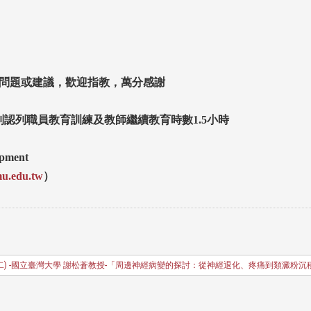
問題或建議，歡迎指教，萬分感謝
認列職員教育訓練及教師繼續教育時數1.5
小時
opment
u.edu.tw
）
灣大學 謝松蒼教授-「周邊神經病變的探討：從神經退化、疼痛到類澱粉沉積症(A journey of periphe