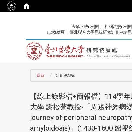
:::
｜
表單下載(研推)
相關法規(研推
｜
FB粉絲頁
臺北聯合大學系統研究計畫申請系
:::
首頁
活動與演講
【線上錄影檔+簡報檔】114學年度「
大學 謝松蒼教授-「周邊神經病
journey of peripheral neuropat
amyloidosis)」(1430-16