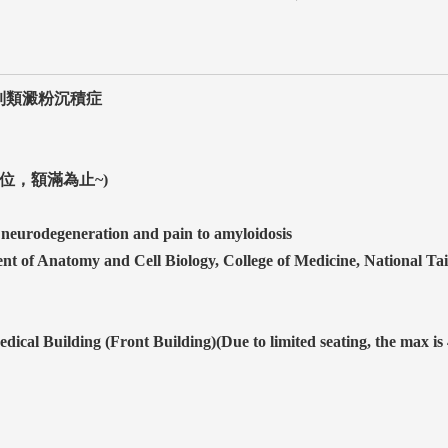
到類澱粉沉積症
位，額滿為止~)
neurodegeneration and pain to amyloidosis
 of Anatomy and Cell Biology, College of Medicine, National Ta
cal Building (Front Building)(Due to limited seating, the max is