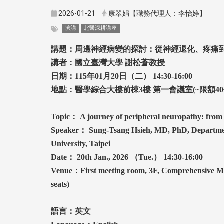
2026-01-21
康翠娟【職務代理人：李怡婷】
演講
北醫深耕講座
講題
：周邊神經病變的探討：從神經退化、疼痛
講者：國立臺灣大學
謝松蒼教授
日期：
115
年
01
月
20
日（二）
14:30-16:00
地點：醫學綜合大樓前棟3
樓
第一會議室(~
限額40
Topic
： A journey of peripheral neuropathy: from 
Speaker
： Sung-Tsang Hsieh, MD, PhD, Department
University, Taipei
Date
： 20th Jan., 2026
（Tue.
） 14:30-16:00
Venue
：First meeting room, 3F, Comprehensive Medi
seats)
語言：英文