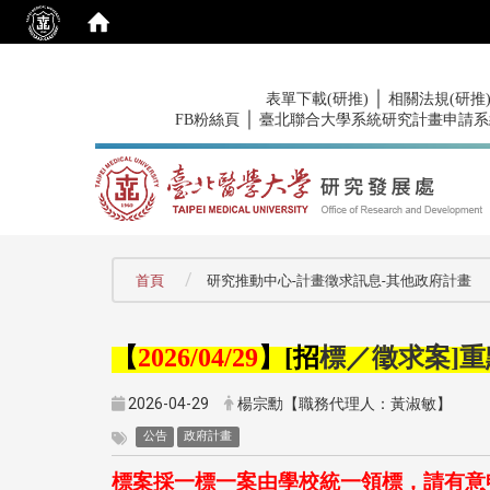
:::
｜
表單下載(研推)
相關法規(研推
｜
FB粉絲頁
臺北聯合大學系統研究計畫申請系
:::
首頁
研究推動中心-計畫徵求訊息-其他政府計畫
【
】
招
標／徵求案
重
2026/04/29
[
]
2026-04-29
楊宗勳【職務代理人：黃淑敏】
公告
政府計畫
標案採一標一案由學校統一領標，請有意