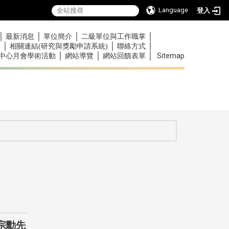
Language
登入
｜
｜
｜
｜
最新消息
單位簡介
二級單位與工作職掌
｜
｜
｜
)
相關連結(研究與獎勵申請系統)
聯絡方式
｜
｜
｜
Sitemap
中心月會學術活動
網站導覽
網站回饋表單
:::
:::
宗勳先