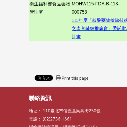
衛生福利部食品藥物
MOHW115-FDA-B-113-
管理署
000753
115
年度「核酸藥物檢驗技
之產官鏈結推廣會」委託辦
計畫
Print this page
聯絡資訊
地址： 110臺北市信義區吳興街250號
電話： (02)2736-1661
聯絡網站管理員：楊宗勳(分機7115)