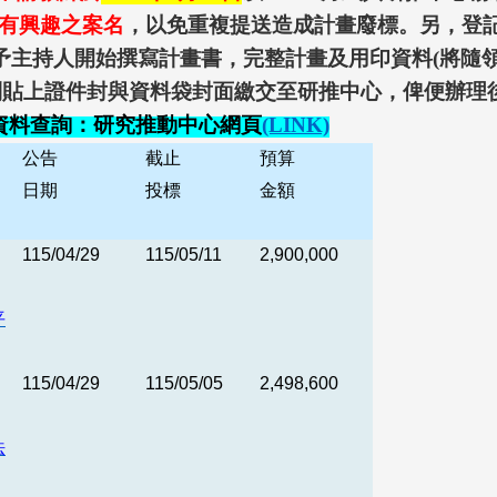
有興趣之案名
，以免重複提送造成計畫廢標。另，登
予主持人開始撰寫計畫書，完整計畫及用印資料
(
將隨
別貼上證件封與資料袋封面繳交至研推中心，俾便辦理
資料查詢：研究推動中心網頁
(LINK)
公告
截止
預算
日期
投標
金額
115/04/29
115/05/11
2,900,000
平
115/04/29
115/05/05
2,498,600
法