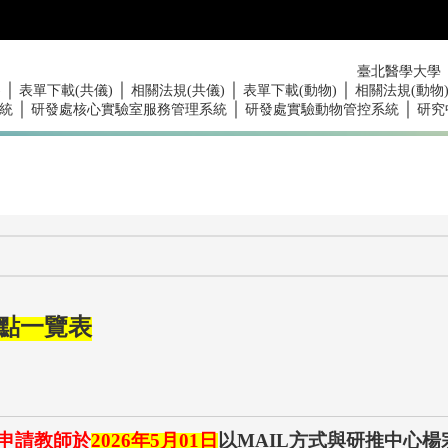
臺北醫學大學
｜
｜
｜
｜
)
表單下載(共儀)
相關法規(共儀)
表單下載(動物)
相關法規(動物
｜
｜
｜
統
研發處核心實驗室服務管理系統
研發處實驗動物管控系統
研究
點一覽表
申請教師於
2026
年
5
月
01
日
以
MAIL
方式與研推中心楊