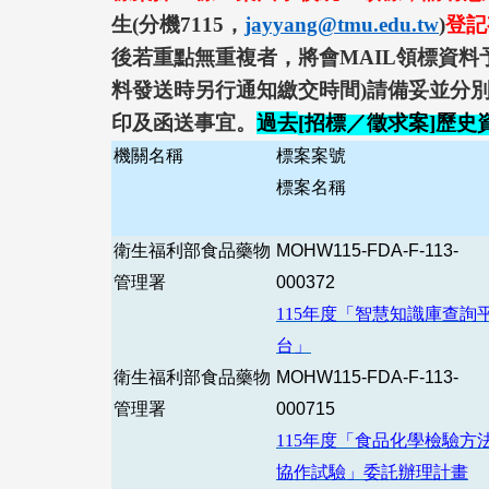
生
(
分機
7115
，
jayyang@tmu.edu.tw
)
登記
後若重點無重複者，將會
MAIL
領標資料
料發送時另行通知繳交時間
)
請備妥並分
印及函送事宜。
過去
[
招標／徵求案
]
歷史
機關名稱
標案案號
標案名稱
衛生福利部食品藥物
MOHW115-FDA-F-113-
管理署
000372
115
年度「智慧知識庫查詢
台」
衛生福利部食品藥物
MOHW115-FDA-F-113-
管理署
000715
115
年度「食品化學檢驗方
協作試驗」委託辦理計畫