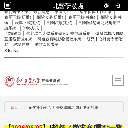
北醫研發處
｜
｜
｜
｜
:::
臺北醫學大學
最新消息
單位簡介
二級單位與工作職掌
｜
｜
｜
表單下載(研推)
相關法規(研推)
表單下載(共儀)
相關法規(共
｜
｜
｜
儀)
表單下載(動物)
相關法規(動物)
相關連結(研究與獎勵申
｜
｜
請系統)
聯絡方式
｜
｜
FB粉絲頁
臺北聯合大學系統研究計畫申請系統
研發處核心實驗
｜
｜
室服務管理系統
研發處實驗動物管控系統
研究中心月會學術活
｜
｜
｜
動
網站導覽
網站回饋表單
Sitemap
Togg
:::
首頁
研究推動中心-計畫徵求訊息-其他政府計畫
【
】
招
標／徵求案
重點一覽
2026/06/05
[
]