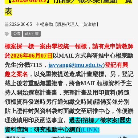
表
2026-06-05
楊宗勳【職務代理人：黃淑敏】
公告
政府計畫
標案採一標一案由學校統一領標，請有意申請教師
於
2026
年
06
月
07
日
以
MAIL
方式與研推中心楊宗勳
先生
(
分機
7115
，
jayyang@tmu.edu.tw
)
登記有興
趣之案名
，以免重複提送造成計畫廢標。另，登記
截止後若重點無重複者，將會
MAIL
領標資料予主
持人開始撰寫計畫書，完整計畫及用印資料
(
將隨
領標資料發送時另行通知繳交時間
)
請備妥並分別
貼上證件封與資料袋封面繳交至研推中心，俾便辦
理後續用印及函送事宜。
過去
[
招標／徵求案
]
歷史
資料查詢：研究推動中心網頁
(LINK)