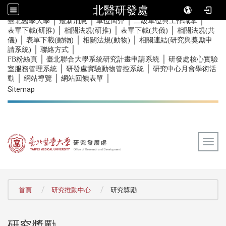
北醫研發處
｜
｜
｜
｜
:::
臺北醫學大學
最新消息
單位簡介
二級單位與工作職掌
｜
｜
｜
表單下載(研推)
相關法規(研推)
表單下載(共儀)
相關法規(共
｜
｜
｜
儀)
表單下載(動物)
相關法規(動物)
相關連結(研究與獎勵申
｜
｜
請系統)
聯絡方式
｜
｜
FB粉絲頁
臺北聯合大學系統研究計畫申請系統
研發處核心實驗
｜
｜
室服務管理系統
研發處實驗動物管控系統
研究中心月會學術活
｜
｜
｜
動
網站導覽
網站回饋表單
Sitemap
Togg
:::
首頁
研究推動中心
研究獎勵
研究獎勵