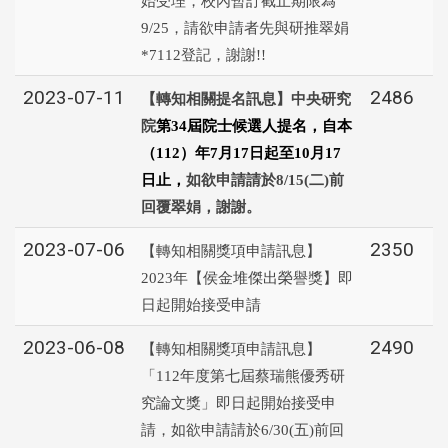
始受理，校內暫訂截止期限為
9/25，請欲申請者先與研推翠娟
*7112登記，謝謝!!
2023-07-11
2486
【轉知相關提名訊息】中央研究
院
第34屆院士候選人提名，自本
（112）年7月17日起至10月17
日止，
如欲申請請於8/15(二)前
回覆翠娟，謝謝。
2023-07-06
2350
【轉知相關獎項申請訊息】
2023年【侯金堆傑出榮譽獎】即
日起開始接受申請
2023-06-08
2490
【轉知相關獎項申請訊息】
「112年度第七屆蔡瑞熊優秀研
究論文獎」即日起開始接受申
請，如欲申請請於6/30(五)前回