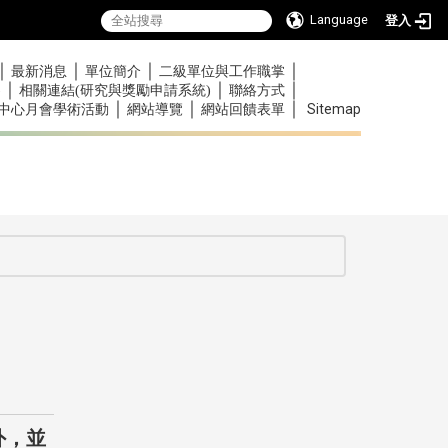
Language
登入
｜
｜
｜
｜
最新消息
單位簡介
二級單位與工作職掌
｜
｜
｜
)
相關連結(研究與獎勵申請系統)
聯絡方式
｜
｜
｜
Sitemap
中心月會學術活動
網站導覽
網站回饋表單
:::
外，並