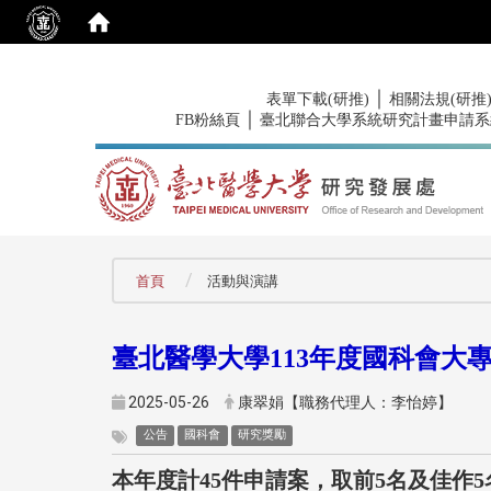
:::
｜
表單下載(研推)
相關法規(研推
｜
FB粉絲頁
臺北聯合大學系統研究計畫申請系
:::
首頁
活動與演講
臺北醫學大學113年度國科會大
2025-05-26
康翠娟【職務代理人：李怡婷】
公告
國科會
研究獎勵
本年度計45件申請案，取前5名及佳作