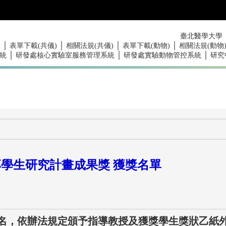
臺北醫學大學
｜
｜
｜
｜
)
表單下載(共儀)
相關法規(共儀)
表單下載(動物)
相關法規(動物
｜
｜
｜
統
研發處核心實驗室服務管理系統
研發處實驗動物管控系統
研究
專學生研究計畫成果獎 獲獎名單
5名，依辦法規定頒予指導教授及獲獎學生獎狀乙紙