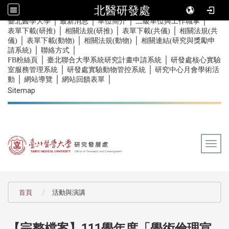
北醫研發處
｜
｜
｜
｜
:::
臺北醫學大學
最新消息
單位簡介
二級單位與工作職掌
｜
｜
｜
表單下載(研推)
相關法規(研推)
表單下載(共儀)
相關法規(共
｜
｜
｜
儀)
表單下載(動物)
相關法規(動物)
相關連結(研究與獎勵申
｜
｜
請系統)
聯絡方式
｜
｜
FB粉絲頁
臺北聯合大學系統研究計畫申請系統
研發處核心實驗
｜
｜
室服務管理系統
研發處實驗動物管控系統
研究中心月會學術活
｜
｜
｜
動
網站導覽
網站回饋表單
Sitemap
Togg
:::
首頁
活動與演講
111學年度「學術倫理宣