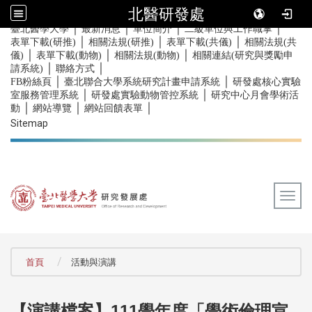
北醫研發處
｜
｜
｜
｜
:::
臺北醫學大學
最新消息
單位簡介
二級單位與工作職掌
｜
｜
｜
表單下載(研推)
相關法規(研推)
表單下載(共儀)
相關法規(共
｜
｜
｜
儀)
表單下載(動物)
相關法規(動物)
相關連結(研究與獎勵申
｜
｜
請系統)
聯絡方式
｜
｜
FB粉絲頁
臺北聯合大學系統研究計畫申請系統
研發處核心實驗
｜
｜
室服務管理系統
研發處實驗動物管控系統
研究中心月會學術活
｜
｜
｜
動
網站導覽
網站回饋表單
Sitemap
Togg
:::
首頁
活動與演講
111學年度「學術倫理宣