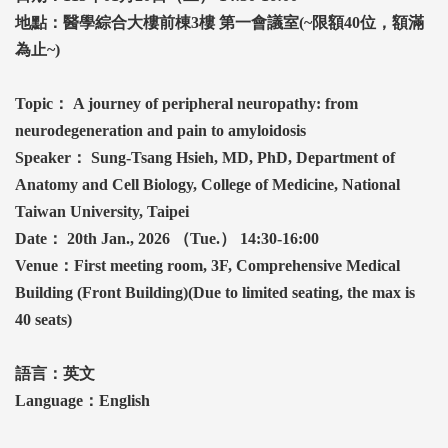
地點：醫學綜合大樓前棟3
樓
第一會議室(~
限額40
位，額滿
為止~)
Topic
： A journey of peripheral neuropathy: from
neurodegeneration and pain to amyloidosis
Speaker
： Sung-Tsang Hsieh, MD, PhD, Department of
Anatomy and Cell Biology, College of Medicine, National
Taiwan University, Taipei
Date
： 20th Jan., 2026
（Tue.
） 14:30-16:00
Venue
：First meeting room, 3F, Comprehensive Medical
Building (Front Building)(Due to limited seating, the max is
40 seats)
語言：英文
Language：English