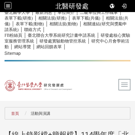
北醫研發處
｜
｜
｜
｜
:::
臺北醫學大學
最新消息
單位簡介
二級單位與工作職掌
｜
｜
｜
表單下載(研推)
相關法規(研推)
表單下載(共儀)
相關法規(共
｜
｜
｜
儀)
表單下載(動物)
相關法規(動物)
相關連結(研究與獎勵申
｜
｜
請系統)
聯絡方式
｜
｜
FB粉絲頁
臺北聯合大學系統研究計畫申請系統
研發處核心實驗
｜
｜
室服務管理系統
研發處實驗動物管控系統
研究中心月會學術活
｜
｜
｜
動
網站導覽
網站回饋表單
Sitemap
Togg
:::
首頁
活動與演講
【線上錄影檔+簡報檔】114學年度「北