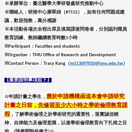
※承辦單位：臺北醫學大學研發處研究推動中心
※聯絡人：研推中心康翠娟（
），如有任何問題或建
#7112
議，歡迎指教，萬分感謝
※本活動各場次全程出席及填寫課後問卷者，分別認列職員
教育訓練、教師繼續教育時數
小時
1
※
：
Participant
Faculties and students
※
：
Organizer
TMU Office of Research and Development
※
：
（
）
Contact Person
Tracy Kang
m513097010@tmu.edu.tw
【重要說明事項如下】
應於申請機構函送本會申請研究
☆申請計畫之學生，
計畫之日前，
先修習至少六小時之學術倫理教育課
程
，了解學術倫理之於學術研究的重要性，落實誠信精
神、自律能力及倫理意識，以達學術倫理教育向下扎根之目
的。
請參閱附件條文
☆
(
)