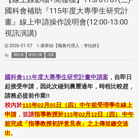
國科會補助『115年度大專學生研究計
畫』線上申請操作說明會(12:00-13:00
視訊演講)
2026-01-07
康翠娟【職務代理人：李怡婷】
國科會
政府計畫
演講
國科會
年度大專學生研究計畫申請案
，自即日
115
起接受申請，因此次碰到農曆過年，時程比較趕，
請務必提前作業!!
校內於
年
月
日（四）中午前
受理學生線上
115
02
05
申請
，並請
指導教授於
年
月
日（四）
中午
115
02
12
前
完成「指導教授初評意見表」之上傳並繳交送
出
。