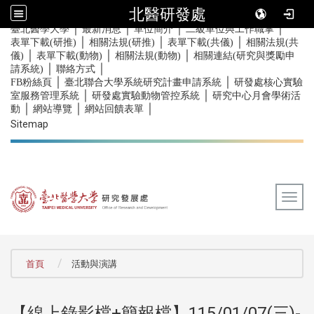
北醫研發處
｜
｜
｜
｜
:::
臺北醫學大學
最新消息
單位簡介
二級單位與工作職掌
｜
｜
｜
表單下載(研推)
相關法規(研推)
表單下載(共儀)
相關法規(共
｜
｜
｜
儀)
表單下載(動物)
相關法規(動物)
相關連結(研究與獎勵申
｜
｜
請系統)
聯絡方式
｜
｜
FB粉絲頁
臺北聯合大學系統研究計畫申請系統
研發處核心實驗
｜
｜
室服務管理系統
研發處實驗動物管控系統
研究中心月會學術活
｜
｜
｜
動
網站導覽
網站回饋表單
Sitemap
Togg
:::
首頁
活動與演講
【線上錄影檔+簡報檔】115/01/07(三)-