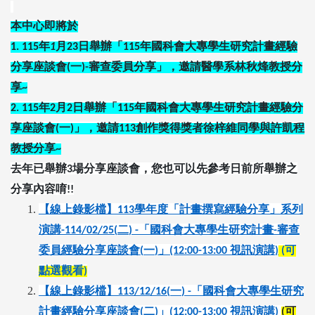
本中心即將於
1.
115
年
1
月
23
日舉辦
「
115
年國科會大專學生研究計畫經驗
分享座談會
(
一
)-審查委員分享
」
，邀請醫學系林秋烽
教授分
享
~
2.
115
年
2
月
2
日舉辦「
115
年國科會大專學生研究計畫經驗分
享座談會
(
一
)
」，邀請
113
創作獎得獎者徐梓維同學與許凱程
教授分享
~
去年已舉辦
場分享座談會，您也可以先參考日前所舉辦之
3
分享內容唷
!!
【線上錄影檔】
學年度「計畫撰寫經驗分享」系列
113
演講
二
「國科會大專學生研究計畫
審查
-114/02/25(
) -
-
委員經驗分享座談會
一
」
視訊演講
可
(
)
(12:00-13:00
)
(
點選觀看
)
【線上錄影檔】
一
「國科會大專學生研究
113/12/16(
) -
計畫經驗分享座談會
二
」
視訊演講
可
(
)
(12:00-13:00
)
(