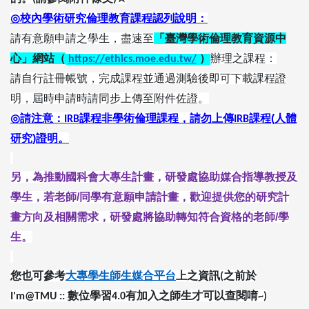
◎
校內學術研究倫理教育課程認列說明：
請有意願申請之學生，盡速至
「臺灣學術倫理教育資源中
心」網站（
）
辦理之課程：
https://ethics.moe.edu.tw/
請自行註冊帳號，完成課程並通過測驗後即可下載課程證
明，屆時申請時請同步上傳至附件佐證。
◎
請注意：
課程非學術倫理課程，請勿上傳
課程(人體
IRB
IRB
研究)證明。
另，為推動國科會大專生計畫，研發處協助媒合指導教授及
學生，
若老師/同學有意願申請計畫，歡迎提供您的研究計
畫方向及相關需求，
研發處將協助轉知符合資格的老師/學
生。
您也可參考
大專學生師生媒合平台
上之資訊
之前於
(
數位學習
有加入之師生才可以查閱唷
I'm@TMU ::
4.0
~)