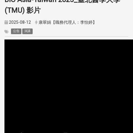
(TMU) 影片
2025-08-12
康翠娟【職務代理人：李怡婷】
公告
演講