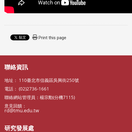
Print this page
:::
聯絡資訊
地址： 110臺北市信義區吳興街250號
電話： (02)2736-1661
聯絡網站管理員：楊宗勳(分機7115)
意見回饋：
rd@tmu.edu.tw
研究發展處