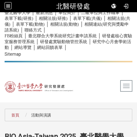
北醫研發處
｜
｜
｜
｜
:::
臺北醫學大學
最新消息
單位簡介
二級單位與工作職掌
｜
｜
｜
表單下載(研推)
相關法規(研推)
表單下載(共儀)
相關法規(共
｜
｜
｜
儀)
表單下載(動物)
相關法規(動物)
相關連結(研究與獎勵申
｜
｜
請系統)
聯絡方式
｜
｜
FB粉絲頁
臺北聯合大學系統研究計畫申請系統
研發處核心實驗
｜
｜
室服務管理系統
研發處實驗動物管控系統
研究中心月會學術活
｜
｜
｜
動
網站導覽
網站回饋表單
Sitemap
Togg
:::
首頁
活動與演講
BIO Asia-Taiwan 2025_臺北醫學大學