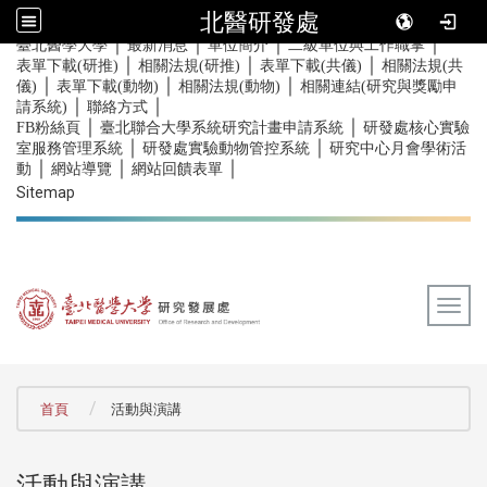
北醫研發處
｜
｜
｜
｜
:::
臺北醫學大學
最新消息
單位簡介
二級單位與工作職掌
｜
｜
｜
表單下載(研推)
相關法規(研推)
表單下載(共儀)
相關法規(共
｜
｜
｜
儀)
表單下載(動物)
相關法規(動物)
相關連結(研究與獎勵申
｜
｜
請系統)
聯絡方式
｜
｜
FB粉絲頁
臺北聯合大學系統研究計畫申請系統
研發處核心實驗
｜
｜
室服務管理系統
研發處實驗動物管控系統
研究中心月會學術活
｜
｜
｜
動
網站導覽
網站回饋表單
Sitemap
Togg
:::
首頁
活動與演講
活動與演講